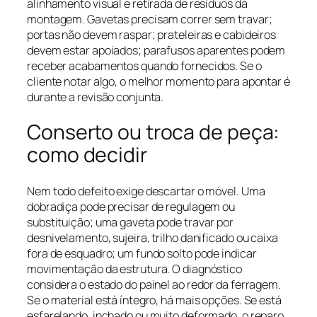
alinhamento visual e retirada de resíduos da
montagem. Gavetas precisam correr sem travar;
portas não devem raspar; prateleiras e cabideiros
devem estar apoiados; parafusos aparentes podem
receber acabamentos quando fornecidos. Se o
cliente notar algo, o melhor momento para apontar é
durante a revisão conjunta.
Conserto ou troca de peça:
como decidir
Nem todo defeito exige descartar o móvel. Uma
dobradiça pode precisar de regulagem ou
substituição; uma gaveta pode travar por
desnivelamento, sujeira, trilho danificado ou caixa
fora de esquadro; um fundo solto pode indicar
movimentação da estrutura. O diagnóstico
considera o estado do painel ao redor da ferragem.
Se o material está íntegro, há mais opções. Se está
esfarelando, inchado ou muito deformado, o reparo