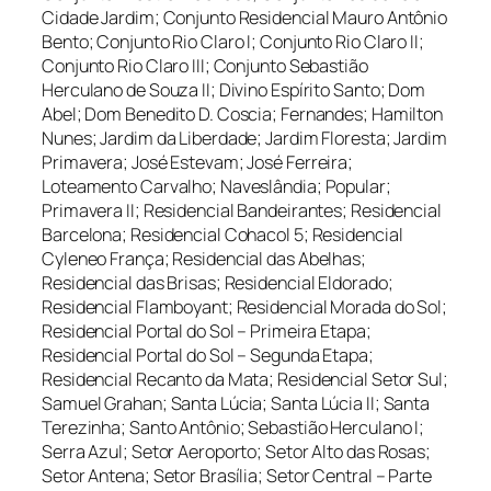
Cidade Jardim; Conjunto Residencial Mauro Antônio
Bento; Conjunto Rio Claro I; Conjunto Rio Claro II;
Conjunto Rio Claro III; Conjunto Sebastião
Herculano de Souza II; Divino Espírito Santo; Dom
Abel; Dom Benedito D. Coscia; Fernandes; Hamilton
Nunes; Jardim da Liberdade; Jardim Floresta; Jardim
Primavera; José Estevam; José Ferreira;
Loteamento Carvalho; Naveslândia; Popular;
Primavera II; Residencial Bandeirantes; Residencial
Barcelona; Residencial Cohacol 5; Residencial
Cyleneo França; Residencial das Abelhas;
Residencial das Brisas; Residencial Eldorado;
Residencial Flamboyant; Residencial Morada do Sol;
Residencial Portal do Sol – Primeira Etapa;
Residencial Portal do Sol – Segunda Etapa;
Residencial Recanto da Mata; Residencial Setor Sul;
Samuel Grahan; Santa Lúcia; Santa Lúcia II; Santa
Terezinha; Santo Antônio; Sebastião Herculano I;
Serra Azul; Setor Aeroporto; Setor Alto das Rosas;
Setor Antena; Setor Brasília; Setor Central – Parte