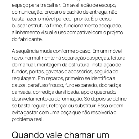
espaço para trabalhar. Em avaliação de escopo,
comunicação, preparo e padrão de entrega, não
basta fazer o móvel parecer pronto. É preciso
buscar estrutura firme, funcionamento adequado,
alinhamento visual e uso compatível com o projeto
do fabricante.
A sequência muda conforme o caso. Em um móvel
novo, normalmente há separação das peças, leitura
do manual, montagem da estrutura, instalação de
fundos, portas, gavetas e acessórios, seguida de
regulagem. Em reparos, primeiro se identifica a
causa: parafuso frouxo, furo espanado, dobradiça
cansada, corrediça danificada, apoio quebrado,
desnivelamento ou deformação. Só depois se define
se basta regular, reforçar ou substituir. Essa ordem
evita gastar com uma peça que não resolveria o
problema real.
Quando vale chamar um