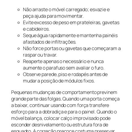
Não arraste o móvel carregado; esvazie e
peça ajuda para movimentar.
Evite excesso de peso em prateleiras, gavetas
e cabideiros.
Seque água rapidamente e mantenha painéis
afastados de infiltrações.
Não force portas ou gavetas que começaram a
raspar ou travar.
Reaperte apenas o necessário e nunca
aumente o parafuso sem avaliar o furo.
Observe parede, piso e rodapés antes de
mudar a posição de módulos fixos.
Pequenas mudanças de comportamento previnem
grande parte das folgas. Quando uma porta começa
a baixar, continuar usando com força transfere
esforço para a dobradiça e para o painel. Quando o
móvel balança, colocar calço improvisado pode
esconder desnivelamento ou estrutura fora de
esquadro. A correção precoce costuma preservar