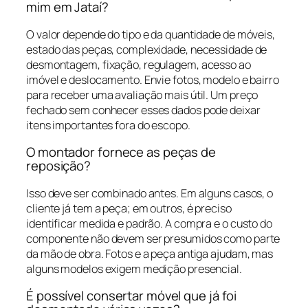
mim em Jataí?
O valor depende do tipo e da quantidade de móveis,
estado das peças, complexidade, necessidade de
desmontagem, fixação, regulagem, acesso ao
imóvel e deslocamento. Envie fotos, modelo e bairro
para receber uma avaliação mais útil. Um preço
fechado sem conhecer esses dados pode deixar
itens importantes fora do escopo.
O montador fornece as peças de
reposição?
Isso deve ser combinado antes. Em alguns casos, o
cliente já tem a peça; em outros, é preciso
identificar medida e padrão. A compra e o custo do
componente não devem ser presumidos como parte
da mão de obra. Fotos e a peça antiga ajudam, mas
alguns modelos exigem medição presencial.
É possível consertar móvel que já foi