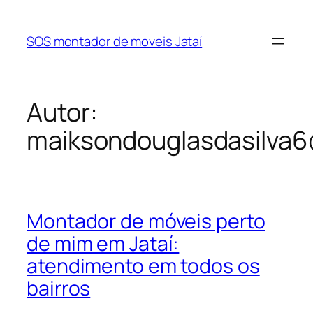
Pular
para
SOS montador de moveis Jataí
o
conteúdo
Autor:
maiksondouglasdasilva
Montador de móveis perto
de mim em Jataí:
atendimento em todos os
bairros