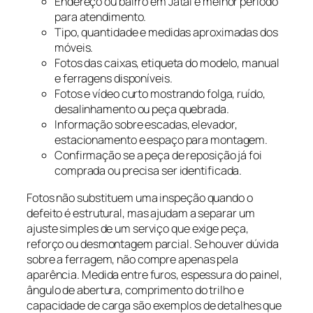
Endereço ou bairro em Jataí e melhor período
para atendimento.
Tipo, quantidade e medidas aproximadas dos
móveis.
Fotos das caixas, etiqueta do modelo, manual
e ferragens disponíveis.
Fotos e vídeo curto mostrando folga, ruído,
desalinhamento ou peça quebrada.
Informação sobre escadas, elevador,
estacionamento e espaço para montagem.
Confirmação se a peça de reposição já foi
comprada ou precisa ser identificada.
Fotos não substituem uma inspeção quando o
defeito é estrutural, mas ajudam a separar um
ajuste simples de um serviço que exige peça,
reforço ou desmontagem parcial. Se houver dúvida
sobre a ferragem, não compre apenas pela
aparência. Medida entre furos, espessura do painel,
ângulo de abertura, comprimento do trilho e
capacidade de carga são exemplos de detalhes que