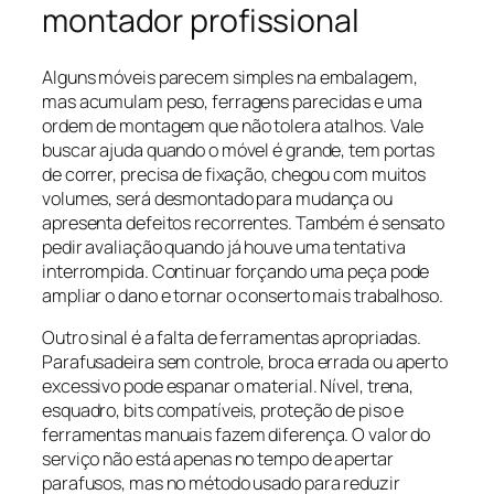
montador profissional
Alguns móveis parecem simples na embalagem,
mas acumulam peso, ferragens parecidas e uma
ordem de montagem que não tolera atalhos. Vale
buscar ajuda quando o móvel é grande, tem portas
de correr, precisa de fixação, chegou com muitos
volumes, será desmontado para mudança ou
apresenta defeitos recorrentes. Também é sensato
pedir avaliação quando já houve uma tentativa
interrompida. Continuar forçando uma peça pode
ampliar o dano e tornar o conserto mais trabalhoso.
Outro sinal é a falta de ferramentas apropriadas.
Parafusadeira sem controle, broca errada ou aperto
excessivo pode espanar o material. Nível, trena,
esquadro, bits compatíveis, proteção de piso e
ferramentas manuais fazem diferença. O valor do
serviço não está apenas no tempo de apertar
parafusos, mas no método usado para reduzir