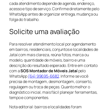
cada atendimento depende de agenda, endereço,
acesso e tipo de serviço. Confirme diretamente pelo
WhatsApp antes de organizar entrega, mudança ou
folga do trabalho.
Solicite uma avaliação
Para resolver atendimento local por agendamento
em bairros, residenciais, conjuntos e localidades de
Jataí com mais clareza, reúna fotos, marca ou
modelo, quantidade de móveis, bairro e uma
descrição do resultado esperado. Entre em contato
com a
SOS Montador de Móveis Jataí
pelo
WhatsApp
(64) 99695-6682
. Informe se você
precisa de montagem, desmontagem, conserto,
regulagem ou troca de peças. Quanto melhor o
diagnóstico inicial, mais fácil planejar ferramentas,
tempo e componentes.
Nota editorial:
bairros e localidades foram