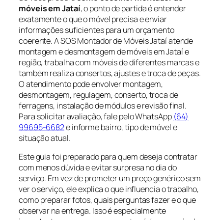
móveis em Jataí
, o ponto de partida é entender
exatamente o que o móvel precisa e enviar
informações suficientes para um orçamento
coerente. A SOS Montador de Móveis Jataí atende
montagem e desmontagem de móveis em Jataí e
região, trabalha com móveis de diferentes marcas e
também realiza consertos, ajustes e troca de peças.
O atendimento pode envolver montagem,
desmontagem, regulagem, conserto, troca de
ferragens, instalação de módulos e revisão final.
Para solicitar avaliação, fale pelo WhatsApp
(64)
99695-6682
e informe bairro, tipo de móvel e
situação atual.
Este guia foi preparado para quem deseja contratar
com menos dúvida e evitar surpresa no dia do
serviço. Em vez de prometer um preço genérico sem
ver o serviço, ele explica o que influencia o trabalho,
como preparar fotos, quais perguntas fazer e o que
observar na entrega. Isso é especialmente