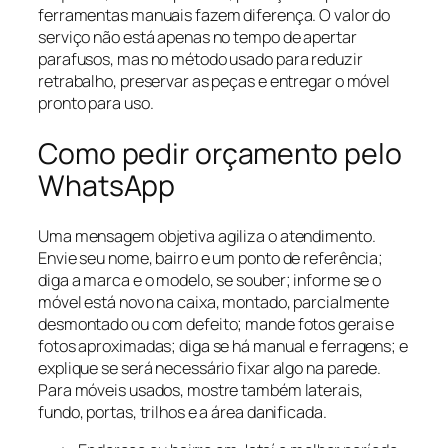
ferramentas manuais fazem diferença. O valor do
serviço não está apenas no tempo de apertar
parafusos, mas no método usado para reduzir
retrabalho, preservar as peças e entregar o móvel
pronto para uso.
Como pedir orçamento pelo
WhatsApp
Uma mensagem objetiva agiliza o atendimento.
Envie seu nome, bairro e um ponto de referência;
diga a marca e o modelo, se souber; informe se o
móvel está novo na caixa, montado, parcialmente
desmontado ou com defeito; mande fotos gerais e
fotos aproximadas; diga se há manual e ferragens; e
explique se será necessário fixar algo na parede.
Para móveis usados, mostre também laterais,
fundo, portas, trilhos e a área danificada.