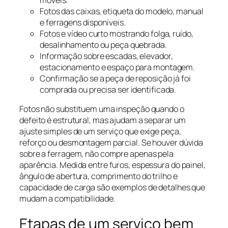
Fotos das caixas, etiqueta do modelo, manual
e ferragens disponíveis.
Fotos e vídeo curto mostrando folga, ruído,
desalinhamento ou peça quebrada.
Informação sobre escadas, elevador,
estacionamento e espaço para montagem.
Confirmação se a peça de reposição já foi
comprada ou precisa ser identificada.
Fotos não substituem uma inspeção quando o
defeito é estrutural, mas ajudam a separar um
ajuste simples de um serviço que exige peça,
reforço ou desmontagem parcial. Se houver dúvida
sobre a ferragem, não compre apenas pela
aparência. Medida entre furos, espessura do painel,
ângulo de abertura, comprimento do trilho e
capacidade de carga são exemplos de detalhes que
mudam a compatibilidade.
Etapas de um serviço bem