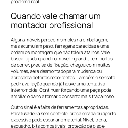
problema real.
Quando vale chamar um
montador profissional
Alguns móveis parecem simples na embalagem,
mas acumulam peso, ferragens parecidas e uma
ordem de montagem que não tolera atalhos. Vale
buscar ajuda quando o móvel é grande, tem portas
de correr, precisa de fixação, chegou com muitos
volumes, será desmontado para mudança ou
apresenta defeitos recorrentes. Também é sensato
pedir avaliação quando já houve uma tentativa
interrompida. Continuar forçando uma peça pode
ampliar o dano e tornar o conserto mais trabalhoso.
Outro sinal é a falta de ferramentas apropriadas.
Parafusadeira sem controle, broca errada ou aperto
excessivo pode espanar o material. Nível, trena,
esquadro, bits compatíveis, proteção de piso e