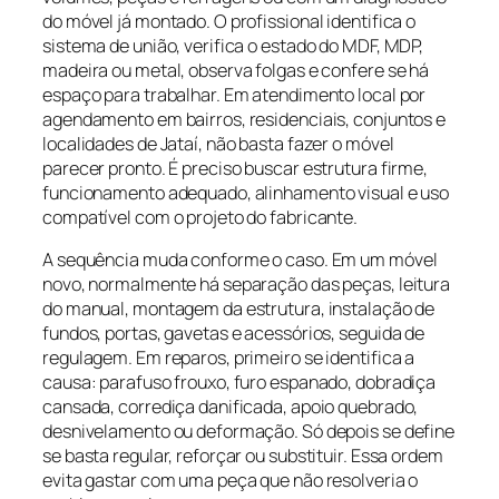
do móvel já montado. O profissional identifica o
sistema de união, verifica o estado do MDF, MDP,
madeira ou metal, observa folgas e confere se há
espaço para trabalhar. Em atendimento local por
agendamento em bairros, residenciais, conjuntos e
localidades de Jataí, não basta fazer o móvel
parecer pronto. É preciso buscar estrutura firme,
funcionamento adequado, alinhamento visual e uso
compatível com o projeto do fabricante.
A sequência muda conforme o caso. Em um móvel
novo, normalmente há separação das peças, leitura
do manual, montagem da estrutura, instalação de
fundos, portas, gavetas e acessórios, seguida de
regulagem. Em reparos, primeiro se identifica a
causa: parafuso frouxo, furo espanado, dobradiça
cansada, corrediça danificada, apoio quebrado,
desnivelamento ou deformação. Só depois se define
se basta regular, reforçar ou substituir. Essa ordem
evita gastar com uma peça que não resolveria o