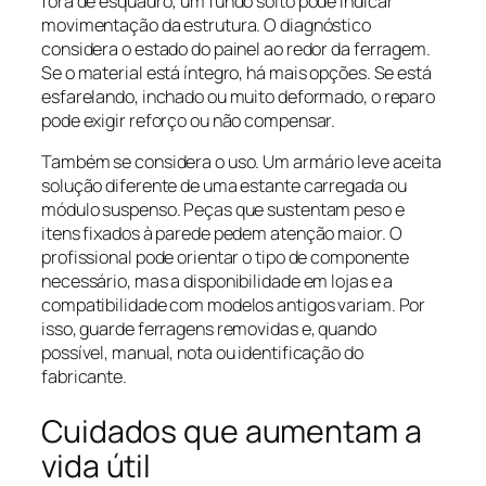
fora de esquadro; um fundo solto pode indicar
movimentação da estrutura. O diagnóstico
considera o estado do painel ao redor da ferragem.
Se o material está íntegro, há mais opções. Se está
esfarelando, inchado ou muito deformado, o reparo
pode exigir reforço ou não compensar.
Também se considera o uso. Um armário leve aceita
solução diferente de uma estante carregada ou
módulo suspenso. Peças que sustentam peso e
itens fixados à parede pedem atenção maior. O
profissional pode orientar o tipo de componente
necessário, mas a disponibilidade em lojas e a
compatibilidade com modelos antigos variam. Por
isso, guarde ferragens removidas e, quando
possível, manual, nota ou identificação do
fabricante.
Cuidados que aumentam a
vida útil