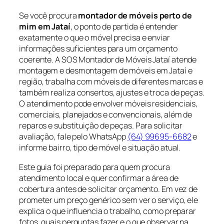
Se você procura
montador de móveis perto de
mim em Jataí
, o ponto de partida é entender
exatamente o que o móvel precisa e enviar
informações suficientes para um orçamento
coerente. A SOS Montador de Móveis Jataí atende
montagem e desmontagem de móveis em Jataí e
região, trabalha com móveis de diferentes marcas e
também realiza consertos, ajustes e troca de peças.
O atendimento pode envolver móveis residenciais,
comerciais, planejados e convencionais, além de
reparos e substituição de peças. Para solicitar
avaliação, fale pelo WhatsApp
(64) 99695-6682
e
informe bairro, tipo de móvel e situação atual.
Este guia foi preparado para quem procura
atendimento local e quer confirmar a área de
cobertura antes de solicitar orçamento. Em vez de
prometer um preço genérico sem ver o serviço, ele
explica o que influencia o trabalho, como preparar
fotos, quais perguntas fazer e o que observar na