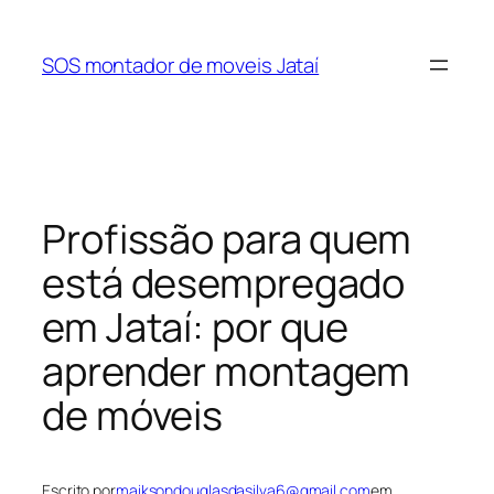
Pular
para
SOS montador de moveis Jataí
o
conteúdo
Profissão para quem
está desempregado
em Jataí: por que
aprender montagem
de móveis
Escrito por
maiksondouglasdasilva6@gmail.com
em